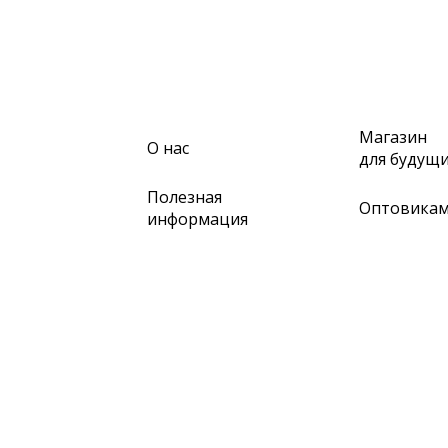
Магазин
О нас
для будущ
Полезная
Оптовика
информация
ПРИ ВОЗНИКНОВЕНИИ ТЕХНИЧЕСКИХ СЛОЖ
РЕКВИЗИТЫ ИП АЛИМОВА ЛЮБОВЬ МИХАЙЛОВН
д 88/26