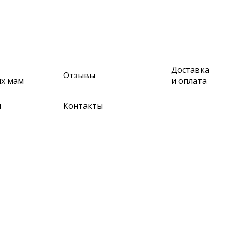
Доставка
Отзывы
их мам
и оплата
м
Контакты
НОСТЕЙ, НАПИШИТЕ НА НАШУ ПОЧТУ
ZAKAZ@INFANCY-CO.COM
А, ИНН 6345050462345 ОГРН 316631300093508 ЮР.АДРЕС: 1