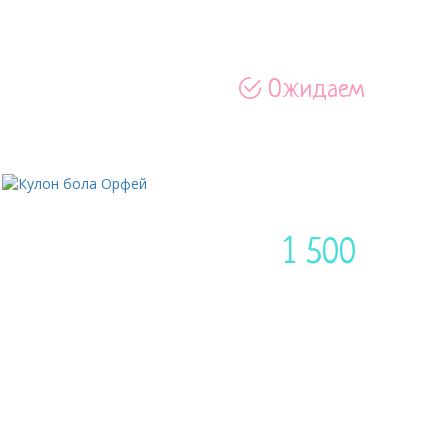
Ожидаем
Артик
Кулон Орфей - сочетание зол
зеленного цвета.
1 500
Цена:
руб
Доставим по Москве в течение 
ПОЧЕМ