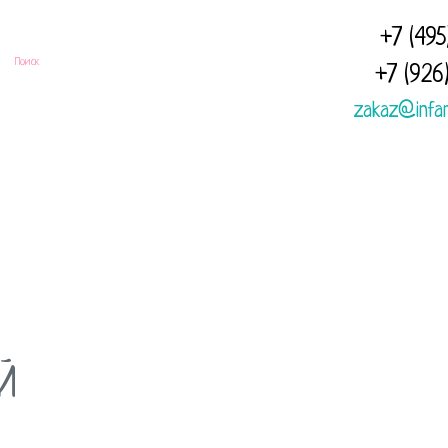
+7 (495
+7 (926
zakaz@infa
Доставка
Полезная
Отзывы
и оплата
информация
Й