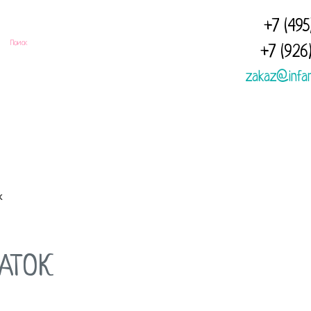
+7 (495
+7 (926
zakaz@infa
Доставка
Полезная
Отзывы
и оплата
информация
к
АТОК