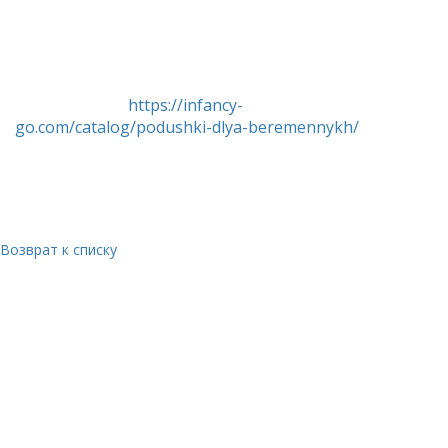
подушку будут использовать и после родов. Мы
делаем все, чтобы этот полезный и важный
аксессуар прослужил как можно дольше, и
предлагаем качественные подушки. Загляните в
наш каталог -
https://infancy-
go.com/catalog/podushki-dlya-beremennykh/
- и
сделайте выбор!
Возврат к списку
ПРИ ВОЗНИКНОВЕНИИ ТЕХНИЧЕСКИХ СЛОЖНОСТЕЙ, НАПИШИТЕ
НА НАШУ ПОЧТУ
ZAKAZ@INFANCY-CO.COM
И МЫ РАШИМ ЛЮБОЙ
ВАШ ВОПРОС, РЕКВИЗИТЫ ИП АЛИМОВА ЛЮБОВЬ