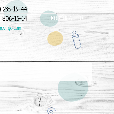
) 235-15-44
) 806-15-14
КОРЗИНА
0
ncy-go.com
Оптовикам
Контакты