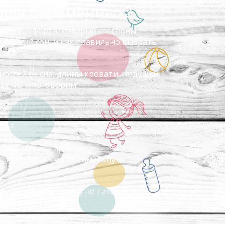
 для беременных?
того комфорта, который способны
хороший сон, и как правильно выбрать
ностей ее сна, длины кровати. Подушки
ах мы и поговорим.
чше?
еский, из полиэфирных
 «настроить» под оптимальную
 поддерживает тело, но такой
ягкий, очень упругий наполнитель,