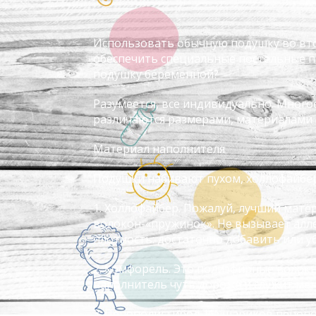
Использовать обычную подушку во вто
обеспечить специальные постельные п
подушку беременной?
Разумеется, все индивидуально. Много
различаются размерами, материалами 
Материал наполнителя
Подушки набивают пухом, холлофайбер
1. Холлофайбер. Пожалуй, лучший мате
волокон-«пружинок». Не вызывает алл
плотность: достаточно добавить или у
2. Комфорель. Это полиэфирные волокн
наполнитель чуть дороже и служит ме
3. Пенополистирол. Из шариков пенопо