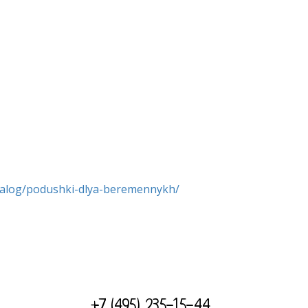
одушки удобны, но их нужно переносить
 постоянно двигать подушку, и она
одушка дарит максимальный комфорт и
но удобный, универсальный вариант
в пользу этих материалов и формы. Мы
можно регулировать по плотности и
atalog/podushki-dlya-beremennykh/
,
-14.
+7 (495) 235-15-44