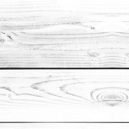
Как выбрать подушку
рой половине беременности не стоит: она не подарит 
ринадлежности. Но что именно сможет гарантировать 
е зависит от комплекции и роста будущей мамы, особен
наполнителя и наволочки, формой. Об основных фактор
ом, комфорелем и даже пенополистиролом. Что же лу
риал для подушек. Он недорогой и полностью синтетич
ергию и имеет минимальный вес. Такую подушку легко
брать часть наполнителя.
а, скрученные в шарики. Такая подушка мягкая, хорошо
ньше.
листирола изготавливают игрушки-«антистресс». Это м