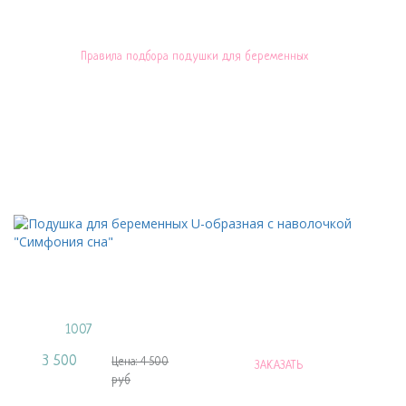
Правила подбора подушки для беременных
С этим товаром ещё покупают
Листайте влево и вправо чтобы увидеть все наволочки
Подушка для беременных U-образная c
наволочкой "Симфония сна"
Артикул:
1007
3 500
Цена:
Цена: 4 500
ЗАКАЗАТЬ
руб
руб