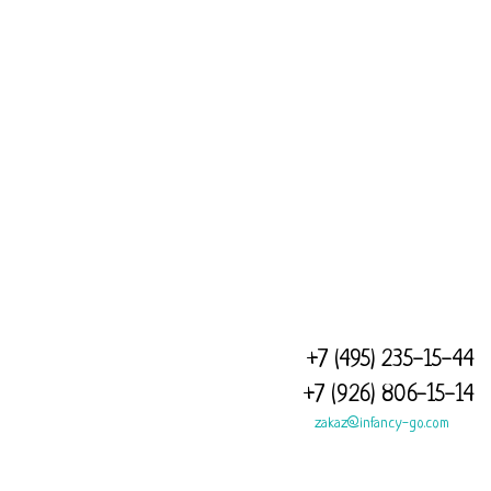
ПРИ ВОЗНИКНОВЕНИИ ТЕХНИЧЕСКИХ СЛОЖНОСТЕЙ, НАПИШИТЕ
НА НАШУ ПОЧТУ
ZAKAZ@INFANCY-CO.COM
И МЫ РАШИМ ЛЮБОЙ
ВАШ ВОПРОС, РЕКВИЗИТЫ ИП АЛИМОВА ЛЮБОВЬ
МИХАЙЛОВНА, ИНН 6345050462345
ОГРН 316631300093508 ЮР.АДРЕС: 115551, Город Москва,
каширское шоссе, д 88/26
+7 (495) 235-15-44
+7 (926) 806-15-14
zakaz@infancy-go.com