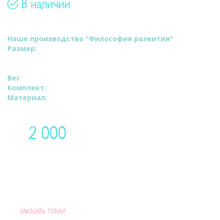
В наличии
Артикул: 2002
Наше производство "Философия развития"
Размер:
ВхШ:150х100см.
Длина по внешнему краю 350 см.
Ширина валика 35 см.
Вес
: 200 грамм.
Комплект:
Наволочка.
Материал:
Сатин высокого качества.
2 000
Цена:
руб
Доставим по Москве в течение 48 часов
ПРИ ПОКУПКЕ ПОДУШКИ ДЛЯ ВАС
ЗАКАЗАТЬ ТОВАР
ПОДАРОК