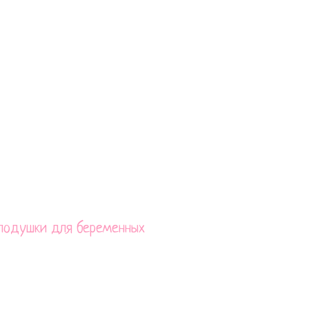
48 часов
У НАШИ ПОДУШКИ?
брать подушку для беременных:
 подушки для беременных
щё покупают