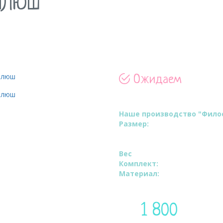
ПЛЮШ
Ожидаем
Артик
Наше производство "Фило
Размер:
ВхШ:150х100см.
Длина по внешнему краю 350 
Ширина валика 35 см.
ия"
Вес
: 250 грамм.
Комплект:
Наволочка.
Материал:
Minky Plush высок
1 800
Цена:
руб