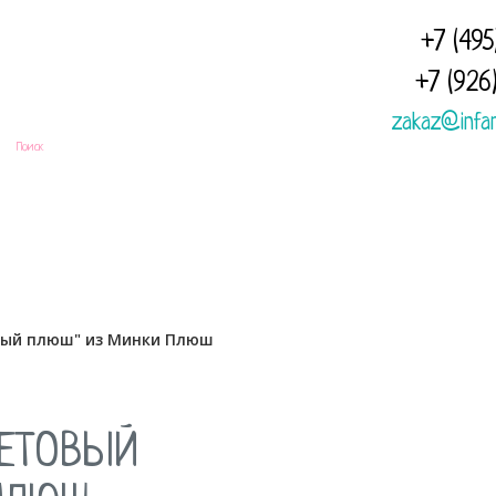
+7 (495
+7 (926
zakaz@infa
Доставка
Полезная
Отзывы
и оплата
информация
вый плюш" из Минки Плюш
ЕТОВЫЙ