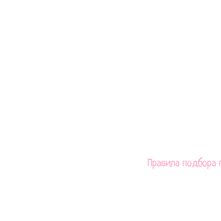
Доставим по Москве в течение 
ПОЧЕМ
Прочитайте как правильно подо
Правила подбора
С этим товаром е