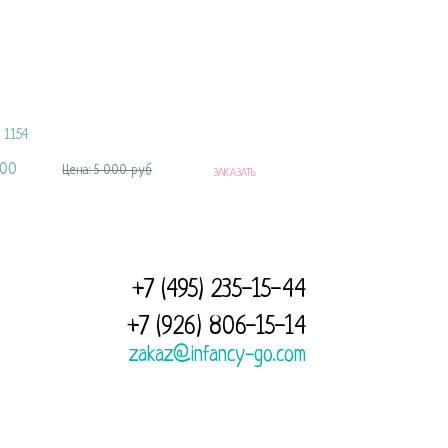
право чтобы увидеть все наволочки
ка для беременных U-образная c
очкой "Фиолетовый плюш"
:
1154
500
руб
Цена: 5 000 руб
ЗАКАЗАТЬ
+7 (495) 235-15-44
+7 (926) 806-15-14
zakaz@infancy-go.com