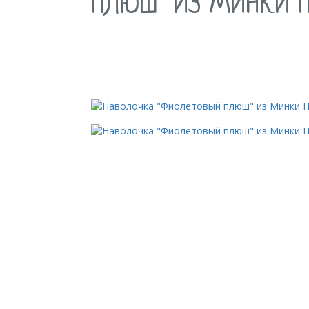
ПЛЮШ" ИЗ МИНКИ 
ОПИСАНИЕ ТОВАРА
Наше производство "Философия развит
Размер:
ВхШ:150х100см.
Длина по внешнему краю 350 см.
Ширина валика 35 см.
Вес
: 250 грамм.
Комплект:
Наволочка.
Материал:
Minky Plush высокого качества.