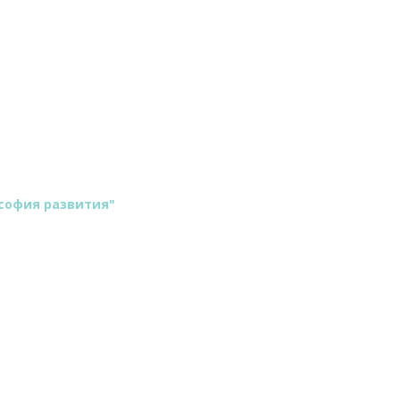
ул: 2074
софия развития"
см.
ого качества.