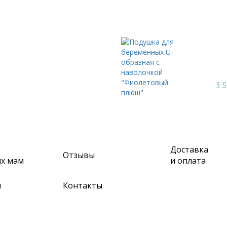
Листайте влево и в
Подуш
навол
Артикул
3 
Цена:
Доставка
Отзывы
их мам
и оплата
м
Контакты