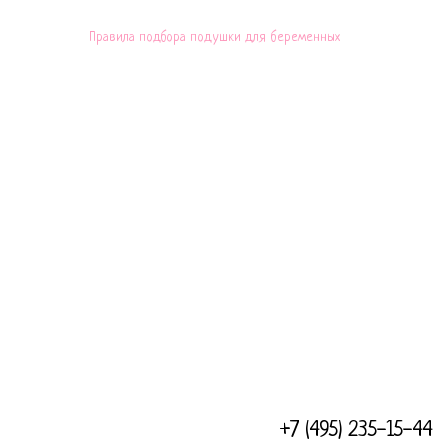
Правила подбора подушки для беременных
ПРИ ВОЗНИКНОВЕНИИ ТЕХНИЧЕСКИХ СЛОЖНОСТЕЙ, НАПИШИТЕ
НА НАШУ ПОЧТУ
ZAKAZ@INFANCY-CO.COM
И МЫ РАШИМ ЛЮБОЙ
ВАШ ВОПРОС, РЕКВИЗИТЫ ИП АЛИМОВА ЛЮБОВЬ
МИХАЙЛОВНА, ИНН 6345050462345
ОГРН 316631300093508 ЮР.АДРЕС: 115551, Город Москва,
каширское шоссе, д 88/26
+7 (495) 235-15-44