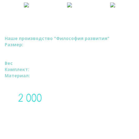
Подушка
Гарантия качества
Бесплатная
сертифицирована
3 года
доставка
РОСТ
Наше производство "Философия развития"
Размер:
ВхШ:150х100см.
Длина по внешнему краю 350 см.
Ширина валика 35 см.
Вес
: 200 грамм.
Комплект:
Наволочка.
Материал:
Сатин премиум.
2 000
Цена:
руб
Доставим по Москве в течение 48 часов