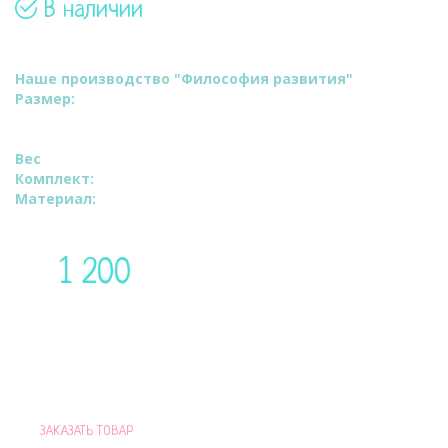
В наличии
Артикул: 2001
Наше производство "Философия развития"
Размер:
ВхШ:150х100см.
Длина по внешнему краю 350 см.
Ширина валика 35 см.
Вес
: 200 грамм.
Комплект:
Наволочка.
Материал:
100% хлопок высокого качества.
1 200
Цена:
руб
Доставим по Москве в течение 48 часов
ПРИ ПОКУПКЕ ПОДУШКИ ДЛЯ ВАС
ЗАКАЗАТЬ ТОВАР
ПОДАРОК