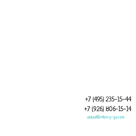
ПРИ ВОЗНИКНОВЕНИИ ТЕХНИЧЕСКИХ СЛОЖНОСТЕЙ, НАПИШИТЕ
НА НАШУ ПОЧТУ
ZAKAZ@INFANCY-CO.COM
И МЫ РАШИМ ЛЮБОЙ
ВАШ ВОПРОС, РЕКВИЗИТЫ ИП АЛИМОВА ЛЮБОВЬ
МИХАЙЛОВНА, ИНН 6345050462345
ОГРН 316631300093508 ЮР.АДРЕС: 115551, Город Москва,
каширское шоссе, д 88/26
+7 (495) 235-15-44
+7 (926) 806-15-14
zakaz@infancy-go.com