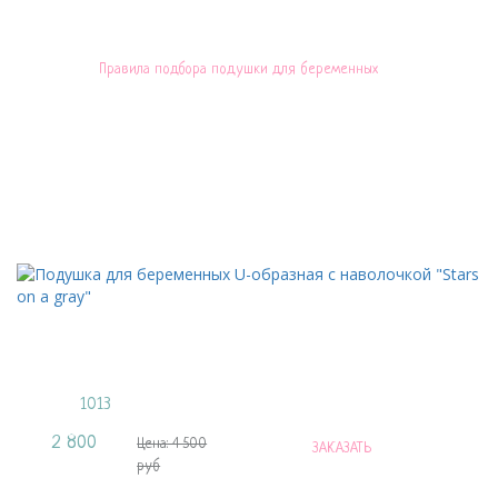
Правила подбора подушки для беременных
С этим товаром ещё покупают
Листайте влево и вправо чтобы увидеть все наволочки
Подушка для беременных U-образная c
наволочкой "Stars on a gray"
Артикул:
1013
2 800
Цена:
Цена: 4 500
ЗАКАЗАТЬ
руб
руб