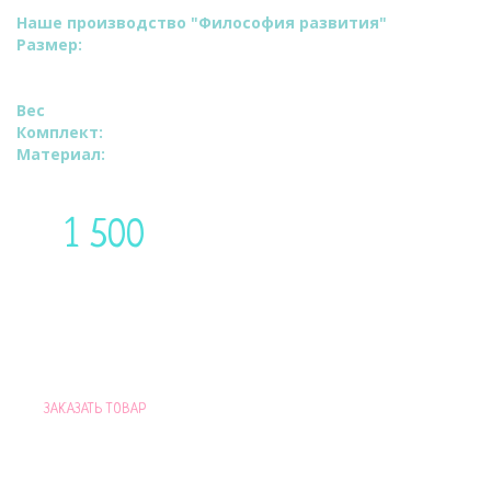
Наше производство "Философия развития"
Размер:
ВхШ:150х100см.
Длина по внешнему краю 350 см.
Ширина валика 35 см.
Вес
: 200 грамм.
Комплект:
Наволочка.
Материал:
100% хлопок высокого качества.
1 500
Цена:
руб
Доставим по Москве в течение 48 часов
ПРИ ПОКУПКЕ ПОДУШКИ ДЛЯ ВАС
ЗАКАЗАТЬ ТОВАР
ПОДАРОК