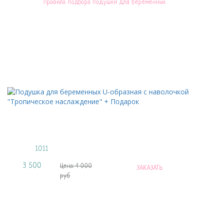
Правила подбора подушки для беременных
С этим товаром ещё покупают
Листайте влево и вправо чтобы увидеть все наволочки
Подушка для беременных U-образная c
наволочкой "Тропическое наслаждение" + Подарок
Артикул:
1011
3 500
Цена:
Цена: 4 000
ЗАКАЗАТЬ
руб
руб