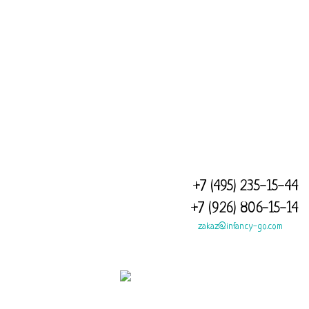
ПРИ ВОЗНИКНОВЕНИИ ТЕХНИЧЕСКИХ СЛОЖНОСТЕЙ, НАПИШИТЕ
НА НАШУ ПОЧТУ
ZAKAZ@INFANCY-CO.COM
И МЫ РАШИМ ЛЮБОЙ
ВАШ ВОПРОС, РЕКВИЗИТЫ ИП АЛИМОВА ЛЮБОВЬ
МИХАЙЛОВНА, ИНН 6345050462345
ОГРН 316631300093508 ЮР.АДРЕС: 115551, Город Москва,
каширское шоссе, д 88/26
+7 (495) 235-15-44
+7 (926) 806-15-14
zakaz@infancy-go.com