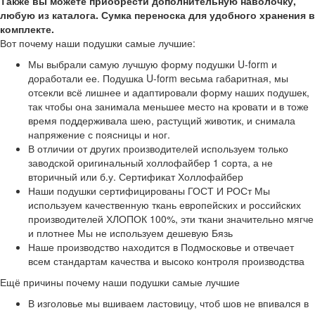
Также вы можете приобрести дополнительную наволочку,
любую из каталога. Сумка переноска для удобного хранения в
комплекте.
Вот почему наши подушки самые лучшие:
Мы выбрали самую лучшую форму подушки U-form и
доработали ее. Подушка U-form весьма габаритная, мы
отсекли всё лишнее и адаптировали форму наших подушек,
так чтобы она занимала меньшее место на кровати и в тоже
время поддерживала шею, растущий животик, и снимала
напряжение с поясницы и ног.
В отличии от других производителей используем только
заводской оригинальный холлофайбер 1 сорта, а не
вторичный или б.у. Сертификат Холлофайбер
Наши подушки сертифицированы ГОСТ И РОСт Мы
используем качественную ткань европейских и российских
производителей ХЛОПОК 100%, эти ткани значительно мягче
и плотнее Мы не используем дешевую Бязь
Наше производство находится в Подмосковье и отвечает
всем стандартам качества и высоко контроля производства
Ещё причины почему наши подушки самые лучшие
В изголовье мы вшиваем ластовицу, чтоб шов не впивался в